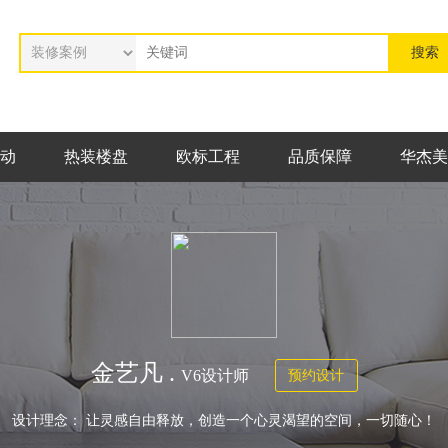
动
热装楼盘
欧标工程
品质保障
华杰美
金艺凡 .
V6设计师
预约设计
设计理念： 让灵感自由释放，创造一个心灵渴望的空间，一切随心！