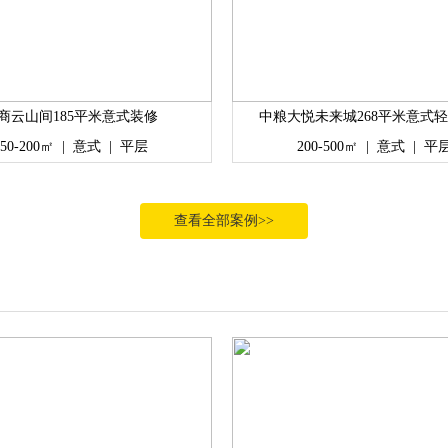
商云山间185平米意式装修
中粮大悦未来城268平米意式
150-200㎡
|
意式
|
平层
200-500㎡
|
意式
|
平
查看全部案例>>