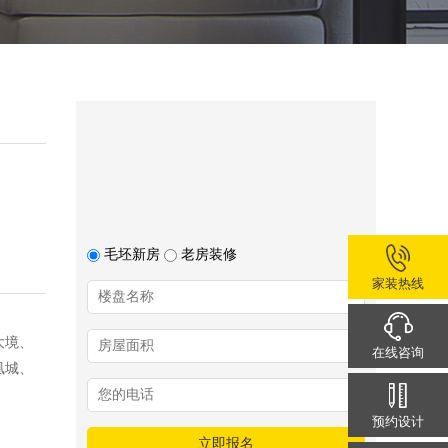
毛坯新房
老房装修
家装热线
大境、
在线咨询
凰城、
预约设计
立即报名