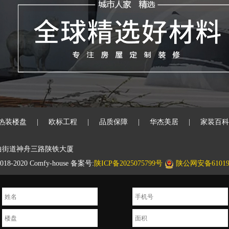
热装楼盘
|
欧标工程
|
品质保障
|
华杰美居
|
家装百科
曲街道神舟三路陕铁大厦
020 Comfy-house 备案号:
陕ICP备2025075799号
陕公网安备610194