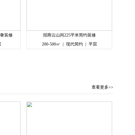
轻奢装修
招商云山间225平米简约装修
层
200-500㎡
|
现代简约
|
平层
查看更多>>