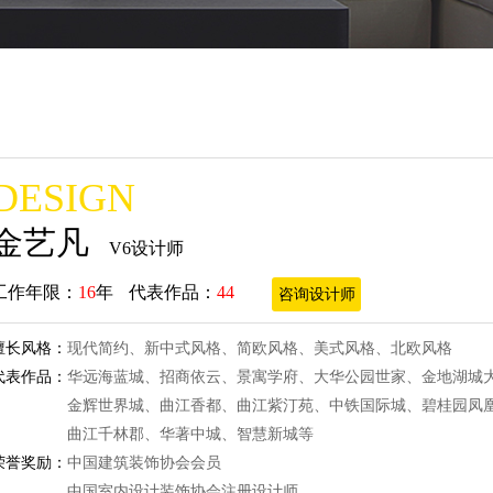
DESIGN
金艺凡
V6设计师
工作年限：
16
年
代表作品：
44
咨询设计师
擅长风格：
现代简约、新中式风格、简欧风格、美式风格、北欧风格
代表作品：
华远海蓝城、招商依云、景寓学府、大华公园世家、金地湖城
金辉世界城、曲江香都、曲江紫汀苑、中铁国际城、碧桂园凤
曲江千林郡、华著中城、智慧新城等
荣誉奖励：
中国建筑装饰协会会员
中国室内设计装饰协会注册设计师