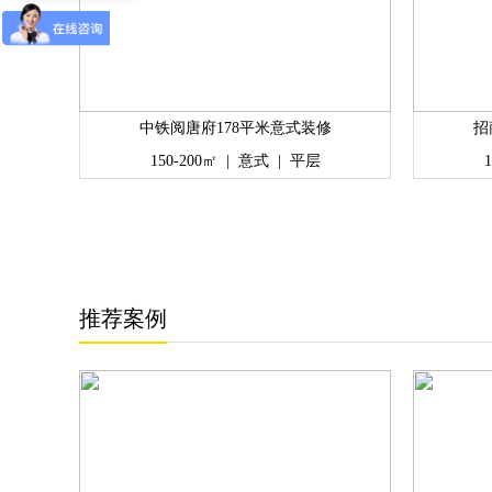
中铁阅唐府178平米意式装修
招
150-200㎡
|
意式
|
平层
推荐案例