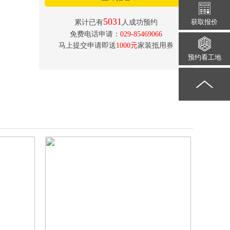
5031
获取报价
累计已有
人成功预约
免费电话申请：
029-85469066
马上提交申请即送
1000元
家装抵用券
预约看工地