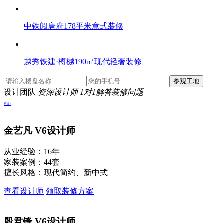
中铁阅唐府178平米意式装修
越秀铁建·樽樾190㎡现代轻奢装修
设计团队
资深设计师 1对1解答装修问题
更多>
金艺凡
V6设计师
从业经验：16年
家装案例：44套
擅长风格：现代简约、新中式
查看设计师
领取装修方案
殷君锋
V6设计师