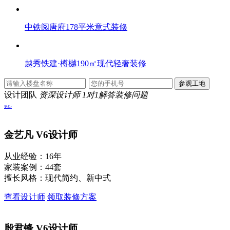
中铁阅唐府178平米意式装修
越秀铁建·樽樾190㎡现代轻奢装修
设计团队
资深设计师 1对1解答装修问题
更多>
金艺凡
V6设计师
从业经验：16年
家装案例：44套
擅长风格：现代简约、新中式
查看设计师
领取装修方案
殷君锋
V6设计师