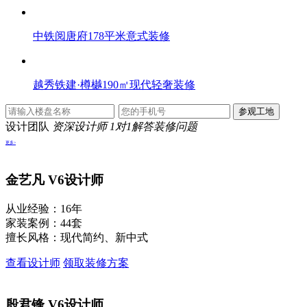
中铁阅唐府178平米意式装修
越秀铁建·樽樾190㎡现代轻奢装修
设计团队
资深设计师 1对1解答装修问题
更多>
金艺凡
V6设计师
从业经验：16年
家装案例：44套
擅长风格：现代简约、新中式
查看设计师
领取装修方案
殷君锋
V6设计师