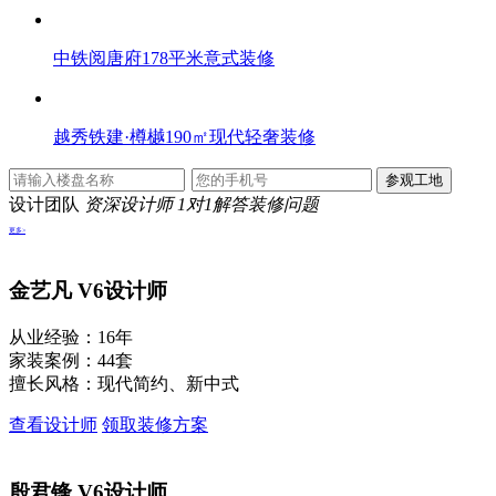
中铁阅唐府178平米意式装修
越秀铁建·樽樾190㎡现代轻奢装修
设计团队
资深设计师 1对1解答装修问题
更多>
金艺凡
V6设计师
从业经验：16年
家装案例：44套
擅长风格：现代简约、新中式
查看设计师
领取装修方案
殷君锋
V6设计师