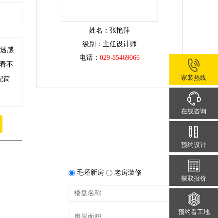
姓名：张艳萍
级别：主任设计师
通透感
电话：
029-85469066
看不
家装热线
配筒
在线咨询
预约设计
毛坯新房
老房装修
获取报价
预约看工地