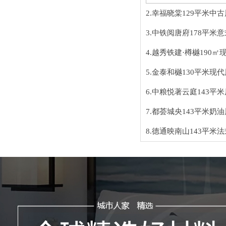
2.幸福晓棠129平米中
3.中铁阅唐府178平米
4.越秀铁建·樽樾190
5.金泰和樾130平米现
6.中粮悦著云庭143平
7.都荟城央143平米奶
8.德通映南山143平米