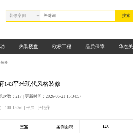
动
热装楼盘
欧标工程
品质保障
华杰美
格装修
府143平米现代风格装修
217 | 更新时间：2026-06-21 15:34:57
 100-150㎡ | 平层 | 张艳萍
三室
案例面积
143