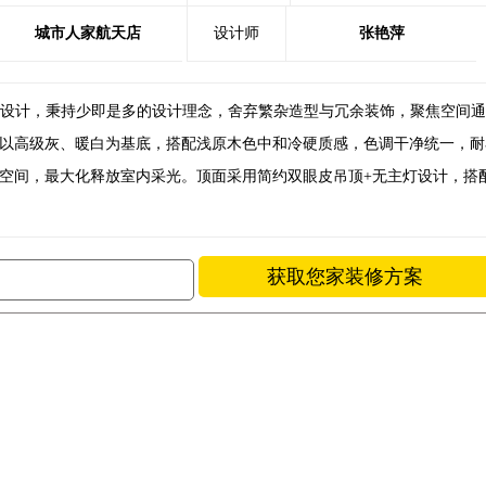
城市人家航天店
设计师
张艳萍
风设计，秉持少即是多的设计理念，舍弃繁杂造型与冗余装饰，聚焦空间
以高级灰、暖白为基底，搭配浅原木色中和冷硬质感，色调干净统一，耐
空间，最大化释放室内采光。顶面采用简约双眼皮吊顶+无主灯设计，搭
获取您家装修方案