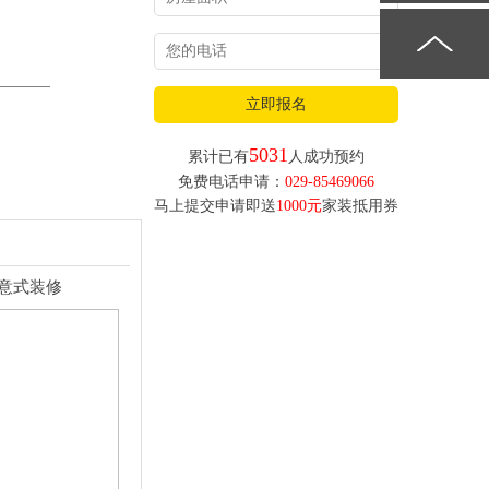
立即报名
5031
累计已有
人成功预约
免费电话申请：
029-85469066
马上提交申请即送
1000元
家装抵用券
米意式装修