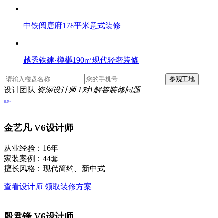
中铁阅唐府178平米意式装修
越秀铁建·樽樾190㎡现代轻奢装修
设计团队
资深设计师 1对1解答装修问题
更多>
金艺凡
V6设计师
从业经验：16年
家装案例：44套
擅长风格：现代简约、新中式
查看设计师
领取装修方案
殷君锋
V6设计师