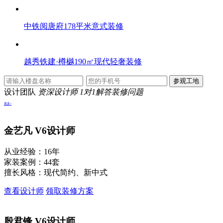
中铁阅唐府178平米意式装修
越秀铁建·樽樾190㎡现代轻奢装修
设计团队
资深设计师 1对1解答装修问题
更多>
金艺凡
V6设计师
从业经验：16年
家装案例：44套
擅长风格：现代简约、新中式
查看设计师
领取装修方案
殷君锋
V6设计师