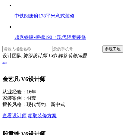
中铁阅唐府178平米意式装修
越秀铁建·樽樾190㎡现代轻奢装修
设计团队
资深设计师 1对1解答装修问题
更多>
金艺凡
V6设计师
从业经验：16年
家装案例：44套
擅长风格：现代简约、新中式
查看设计师
领取装修方案
殷君锋
V6设计师