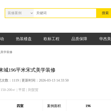
动
热装楼盘
欧标工程
品质保障
华杰美
式美学装修
来城196平米宋式美学装修
1119 | 更新时间：2026-03-13 14:33:50
 150-200㎡ | 平层 | 刘贺贺
四室
案例面积
196