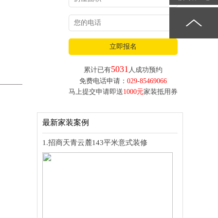
立即报名
5031
累计已有
人成功预约
免费电话申请：
029-85469066
马上提交申请即送
1000元
家装抵用券
最新家装案例
1.招商天青云麓143平米意式装修