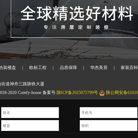
热装楼盘
|
欧标工程
|
品质保障
|
华杰美居
|
家装百科
曲街道神舟三路陕铁大厦
020 Comfy-house 备案号:
陕ICP备2025075799号
陕公网安备610194