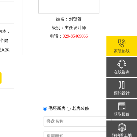
姓名：刘贺贺
级别：主任设计师
为本，
电话：
029-85469066
个健
观又实
家装热线
在线咨询
预约设计
毛坯新房
老房装修
获取报价
预约看工地