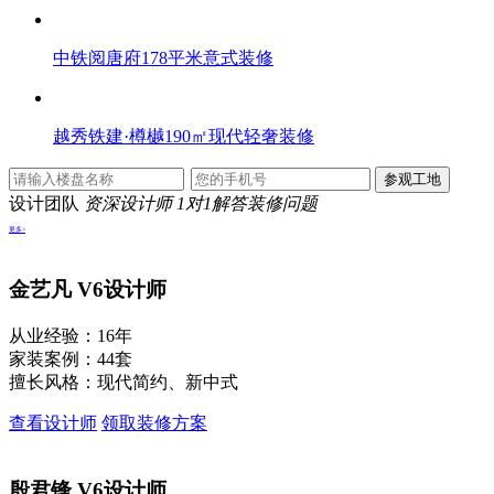
中铁阅唐府178平米意式装修
越秀铁建·樽樾190㎡现代轻奢装修
设计团队
资深设计师 1对1解答装修问题
更多>
金艺凡
V6设计师
从业经验：16年
家装案例：44套
擅长风格：现代简约、新中式
查看设计师
领取装修方案
殷君锋
V6设计师