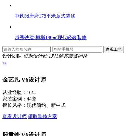
中铁阅唐府178平米意式装修
越秀铁建·樽樾190㎡现代轻奢装修
设计团队
资深设计师 1对1解答装修问题
更多>
金艺凡
V6设计师
从业经验：16年
家装案例：44套
擅长风格：现代简约、新中式
查看设计师
领取装修方案
殷君锋
V6设计师