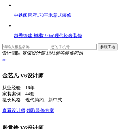
中铁阅唐府178平米意式装修
越秀铁建·樽樾190㎡现代轻奢装修
设计团队
资深设计师 1对1解答装修问题
更多>
金艺凡
V6设计师
从业经验：16年
家装案例：44套
擅长风格：现代简约、新中式
查看设计师
领取装修方案
殷君锋
V6设计师