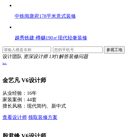
中铁阅唐府178平米意式装修
越秀铁建·樽樾190㎡现代轻奢装修
设计团队
资深设计师 1对1解答装修问题
更多>
金艺凡
V6设计师
从业经验：16年
家装案例：44套
擅长风格：现代简约、新中式
查看设计师
领取装修方案
殷君锋
V6设计师