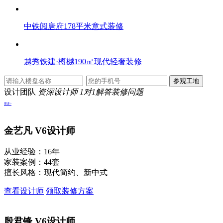
中铁阅唐府178平米意式装修
越秀铁建·樽樾190㎡现代轻奢装修
设计团队
资深设计师 1对1解答装修问题
更多>
金艺凡
V6设计师
从业经验：16年
家装案例：44套
擅长风格：现代简约、新中式
查看设计师
领取装修方案
殷君锋
V6设计师