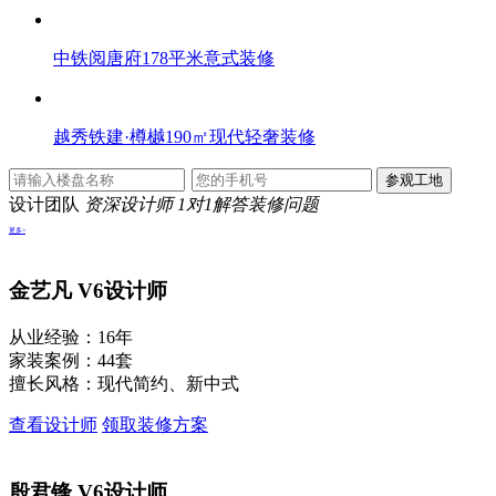
中铁阅唐府178平米意式装修
越秀铁建·樽樾190㎡现代轻奢装修
设计团队
资深设计师 1对1解答装修问题
更多>
金艺凡
V6设计师
从业经验：16年
家装案例：44套
擅长风格：现代简约、新中式
查看设计师
领取装修方案
殷君锋
V6设计师