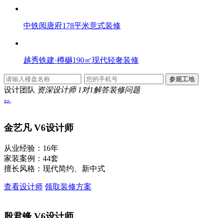
中铁阅唐府178平米意式装修
越秀铁建·樽樾190㎡现代轻奢装修
设计团队
资深设计师 1对1解答装修问题
更多>
金艺凡
V6设计师
从业经验：16年
家装案例：44套
擅长风格：现代简约、新中式
查看设计师
领取装修方案
殷君锋
V6设计师