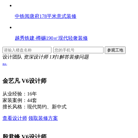
中铁阅唐府178平米意式装修
越秀铁建·樽樾190㎡现代轻奢装修
设计团队
资深设计师 1对1解答装修问题
更多>
金艺凡
V6设计师
从业经验：16年
家装案例：44套
擅长风格：现代简约、新中式
查看设计师
领取装修方案
殷君锋
V6设计师