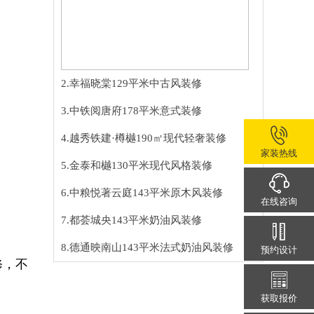
2.幸福晓棠129平米中古风装修
3.中铁阅唐府178平米意式装修
4.越秀铁建·樽樾190㎡现代轻奢装修
家装热线
5.金泰和樾130平米现代风格装修
6.中粮悦著云庭143平米原木风装修
在线咨询
7.都荟城央143平米奶油风装修
8.德通映南山143平米法式奶油风装修
预约设计
修，不
获取报价