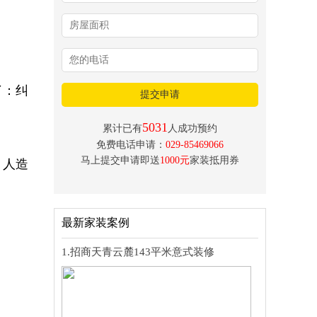
了：纠
提交申请
5031
累计已有
人成功预约
免费电话申请：
029-85469066
马上提交申请即送
1000元
家装抵用券
、人造
最新家装案例
1.招商天青云麓143平米意式装修