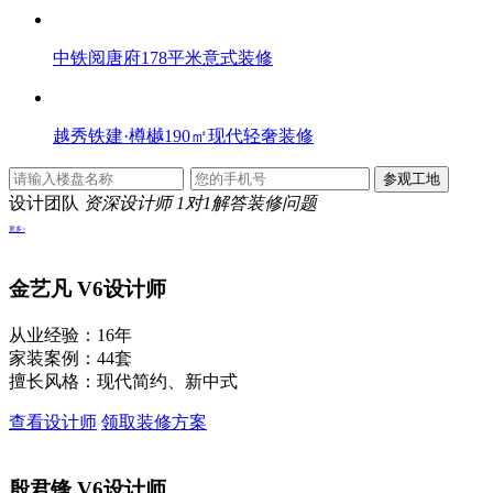
中铁阅唐府178平米意式装修
越秀铁建·樽樾190㎡现代轻奢装修
设计团队
资深设计师 1对1解答装修问题
更多>
金艺凡
V6设计师
从业经验：16年
家装案例：44套
擅长风格：现代简约、新中式
查看设计师
领取装修方案
殷君锋
V6设计师