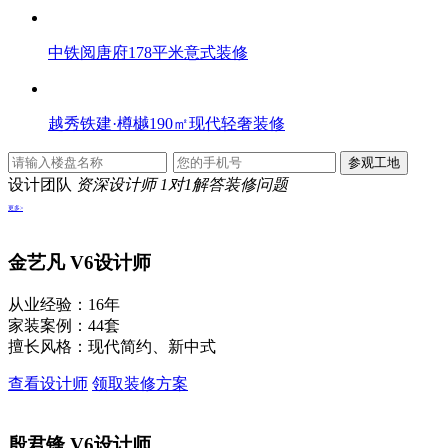
中铁阅唐府178平米意式装修
越秀铁建·樽樾190㎡现代轻奢装修
设计团队
资深设计师 1对1解答装修问题
更多>
金艺凡
V6设计师
从业经验：16年
家装案例：44套
擅长风格：现代简约、新中式
查看设计师
领取装修方案
殷君锋
V6设计师