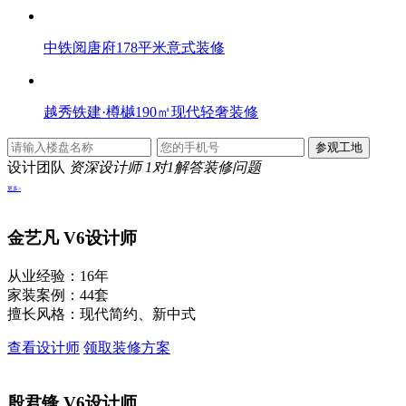
中铁阅唐府178平米意式装修
越秀铁建·樽樾190㎡现代轻奢装修
设计团队
资深设计师 1对1解答装修问题
更多>
金艺凡
V6设计师
从业经验：16年
家装案例：44套
擅长风格：现代简约、新中式
查看设计师
领取装修方案
殷君锋
V6设计师