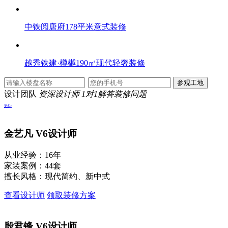
中铁阅唐府178平米意式装修
越秀铁建·樽樾190㎡现代轻奢装修
设计团队
资深设计师 1对1解答装修问题
更多>
金艺凡
V6设计师
从业经验：16年
家装案例：44套
擅长风格：现代简约、新中式
查看设计师
领取装修方案
殷君锋
V6设计师